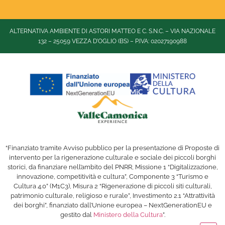
ALTERNATIVA AMBIENTE DI ASTORI MATTEO E C. S.N.C. – VIA NAZIONALE
132 – 25059 VEZZA D’OGLIO (BS) – P.IVA: 02027190988
“Finanziato tramite Avviso pubblico per la presentazione di Proposte di
intervento per la rigenerazione culturale e sociale dei piccoli borghi
storici, da finanziare nell’ambito del PNRR, Missione 1 “Digitalizzazione,
innovazione, competitività e cultura”, Componente 3 “Turismo e
Cultura 4.0” (M1C3), Misura 2 “Rigenerazione di piccoli siti culturali,
patrimonio culturale, religioso e rurale”, Investimento 2.1 “Attrattività
dei borghi”, finanziato dall’Unione europea – NextGenerationEU e
gestito dal
Ministero della Cultura
”.