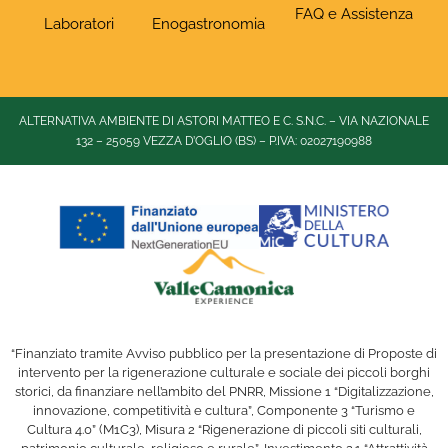
FAQ e Assistenza
Laboratori
Enogastronomia
ALTERNATIVA AMBIENTE DI ASTORI MATTEO E C. S.N.C. – VIA NAZIONALE
132 – 25059 VEZZA D’OGLIO (BS) – P.IVA: 02027190988
“Finanziato tramite Avviso pubblico per la presentazione di Proposte di
intervento per la rigenerazione culturale e sociale dei piccoli borghi
storici, da finanziare nell’ambito del PNRR, Missione 1 “Digitalizzazione,
innovazione, competitività e cultura”, Componente 3 “Turismo e
Cultura 4.0” (M1C3), Misura 2 “Rigenerazione di piccoli siti culturali,