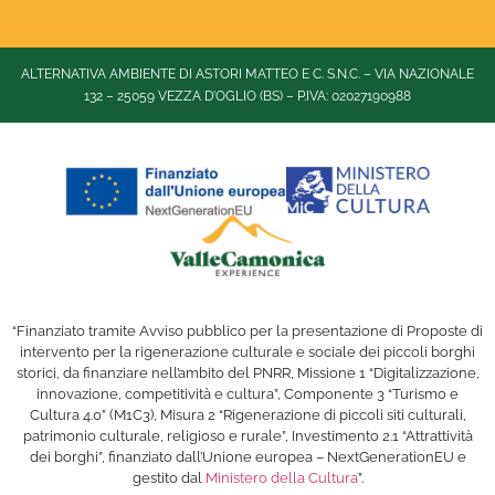
ALTERNATIVA AMBIENTE DI ASTORI MATTEO E C. S.N.C. – VIA NAZIONALE
132 – 25059 VEZZA D’OGLIO (BS) – P.IVA: 02027190988
“Finanziato tramite Avviso pubblico per la presentazione di Proposte di
intervento per la rigenerazione culturale e sociale dei piccoli borghi
storici, da finanziare nell’ambito del PNRR, Missione 1 “Digitalizzazione,
innovazione, competitività e cultura”, Componente 3 “Turismo e
Cultura 4.0” (M1C3), Misura 2 “Rigenerazione di piccoli siti culturali,
patrimonio culturale, religioso e rurale”, Investimento 2.1 “Attrattività
dei borghi”, finanziato dall’Unione europea – NextGenerationEU e
gestito dal
Ministero della Cultura
”.