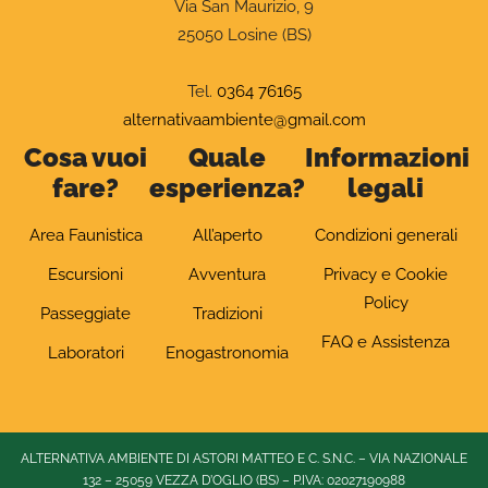
Via San Maurizio, 9
25050 Losine (BS)
Tel.
0364 76165
alternativaambiente@gmail.com
Cosa vuoi
Quale
Informazioni
fare?
esperienza?
legali
Area Faunistica
All’aperto
Condizioni generali
Escursioni
Avventura
Privacy e Cookie
Policy
Passeggiate
Tradizioni
FAQ e Assistenza
Laboratori
Enogastronomia
ALTERNATIVA AMBIENTE DI ASTORI MATTEO E C. S.N.C. – VIA NAZIONALE
132 – 25059 VEZZA D’OGLIO (BS) – P.IVA: 02027190988